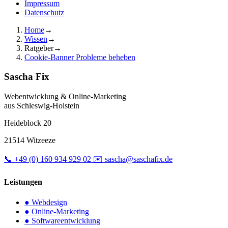
Impressum
Datenschutz
Home
→
Wissen
→
Ratgeber
→
Cookie-Banner Probleme beheben
Sascha Fix
Webentwicklung & Online-Marketing
aus Schleswig-Holstein
Heideblock 20
21514 Witzeeze
📞
+49 (0) 160 934 929 02
✉️
sascha@saschafix.de
Leistungen
●
Webdesign
●
Online-Marketing
●
Softwareentwicklung