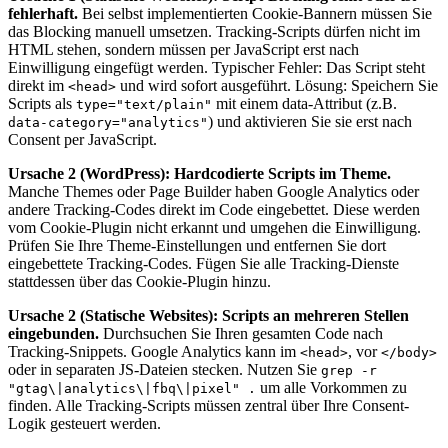
fehlerhaft.
Bei selbst implementierten Cookie-Bannern müssen Sie
das Blocking manuell umsetzen. Tracking-Scripts dürfen nicht im
HTML stehen, sondern müssen per JavaScript erst nach
Einwilligung eingefügt werden. Typischer Fehler: Das Script steht
direkt im
und wird sofort ausgeführt. Lösung: Speichern Sie
<head>
Scripts als
mit einem data-Attribut (z.B.
type="text/plain"
) und aktivieren Sie sie erst nach
data-category="analytics"
Consent per JavaScript.
Ursache 2 (WordPress): Hardcodierte Scripts im Theme.
Manche Themes oder Page Builder haben Google Analytics oder
andere Tracking-Codes direkt im Code eingebettet. Diese werden
vom Cookie-Plugin nicht erkannt und umgehen die Einwilligung.
Prüfen Sie Ihre Theme-Einstellungen und entfernen Sie dort
eingebettete Tracking-Codes. Fügen Sie alle Tracking-Dienste
stattdessen über das Cookie-Plugin hinzu.
Ursache 2 (Statische Websites): Scripts an mehreren Stellen
eingebunden.
Durchsuchen Sie Ihren gesamten Code nach
Tracking-Snippets. Google Analytics kann im
, vor
<head>
</body>
oder in separaten JS-Dateien stecken. Nutzen Sie
grep -r
um alle Vorkommen zu
"gtag\|analytics\|fbq\|pixel" .
finden. Alle Tracking-Scripts müssen zentral über Ihre Consent-
Logik gesteuert werden.