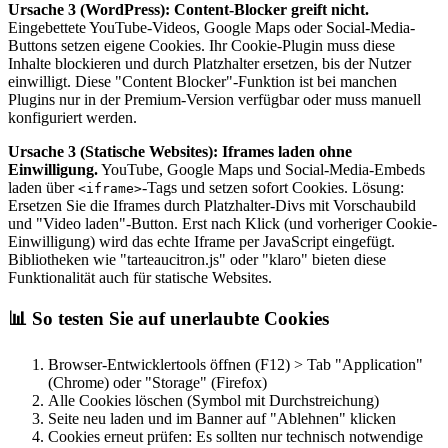
Ursache 3 (WordPress): Content-Blocker greift nicht.
Eingebettete YouTube-Videos, Google Maps oder Social-Media-
Buttons setzen eigene Cookies. Ihr Cookie-Plugin muss diese
Inhalte blockieren und durch Platzhalter ersetzen, bis der Nutzer
einwilligt. Diese "Content Blocker"-Funktion ist bei manchen
Plugins nur in der Premium-Version verfügbar oder muss manuell
konfiguriert werden.
Ursache 3 (Statische Websites): Iframes laden ohne
Einwilligung.
YouTube, Google Maps und Social-Media-Embeds
laden über
-Tags und setzen sofort Cookies. Lösung:
<iframe>
Ersetzen Sie die Iframes durch Platzhalter-Divs mit Vorschaubild
und "Video laden"-Button. Erst nach Klick (und vorheriger Cookie-
Einwilligung) wird das echte Iframe per JavaScript eingefügt.
Bibliotheken wie "tarteaucitron.js" oder "klaro" bieten diese
Funktionalität auch für statische Websites.
📊
So testen Sie auf unerlaubte Cookies
Browser-Entwicklertools öffnen (F12) > Tab "Application"
(Chrome) oder "Storage" (Firefox)
Alle Cookies löschen (Symbol mit Durchstreichung)
Seite neu laden und im Banner auf "Ablehnen" klicken
Cookies erneut prüfen: Es sollten nur technisch notwendige