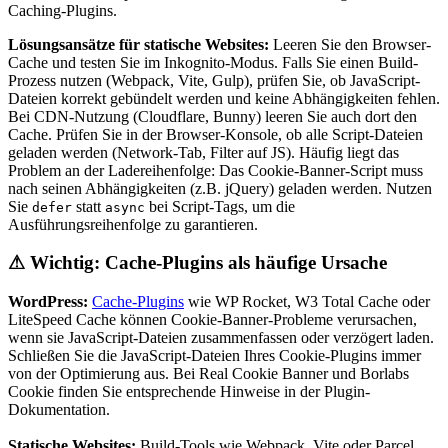
Caching-Plugins.
Lösungsansätze für statische Websites:
Leeren Sie den Browser-
Cache und testen Sie im Inkognito-Modus. Falls Sie einen Build-
Prozess nutzen (Webpack, Vite, Gulp), prüfen Sie, ob JavaScript-
Dateien korrekt gebündelt werden und keine Abhängigkeiten fehlen.
Bei CDN-Nutzung (Cloudflare, Bunny) leeren Sie auch dort den
Cache. Prüfen Sie in der Browser-Konsole, ob alle Script-Dateien
geladen werden (Network-Tab, Filter auf JS). Häufig liegt das
Problem an der Ladereihenfolge: Das Cookie-Banner-Script muss
nach seinen Abhängigkeiten (z.B. jQuery) geladen werden. Nutzen
Sie
statt
bei Script-Tags, um die
defer
async
Ausführungsreihenfolge zu garantieren.
⚠
Wichtig: Cache-Plugins als häufige Ursache
WordPress:
Cache-Plugins
wie WP Rocket, W3 Total Cache oder
LiteSpeed Cache können Cookie-Banner-Probleme verursachen,
wenn sie JavaScript-Dateien zusammenfassen oder verzögert laden.
Schließen Sie die JavaScript-Dateien Ihres Cookie-Plugins immer
von der Optimierung aus. Bei Real Cookie Banner und Borlabs
Cookie finden Sie entsprechende Hinweise in der Plugin-
Dokumentation.
Statische Websites:
Build-Tools wie Webpack, Vite oder Parcel