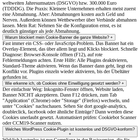
weltweiten Jahresumsatzes (DSGVO) bzw. 300.000 Euro
(TDDDG). Die Praxis: Kleinere Unternehmen erhalten meist zuerst
eine Abmahnung. Aber: Abmahnungen kosten auch Geld und
Nerven. Außerdem können Wettbewerber über Verbände abmahnen
lassen. Mein Rat: Nehmen Sie die Konfiguration ernst, es ist
deutlich günstiger als jede Abmahnung.
Warum blockiert mein Cookie-Banner die ganze Website?
+
Fast immer ein CSS- oder JavaScript-Problem. Das Banner hat ein
Overlay-Element, das über allem liegt und Klicks blockiert. Schnelle
Diagnose: Browser-Konsole öffnen (F12), auf rote
Fehlermeldungen achten. Erste Hilfe: Alle Plugins deaktivieren,
Standard-Theme aktivieren. Wenn das Banner dann geht, liegt ein
Konflikt vor. Plugins einzeln wieder aktivieren, bis der Übeltäter
gefunden ist.
Wie erkenne ich, ob Cookies ohne Einwilligung gesetzt werden?
+
Der einfachste Weg: Inkognito-Fenster öffnen, Website laden,
Banner NICHT akzeptieren. Dann F12 drücken, zum Tab
"Application" (Chrome) oder "Storage" (Firefox) wechseln, und
unter "Cookies" nachschauen. Sehen Sie dort google-analytics,
doubleclick, facebook oder ähnliche Einträge? Dann werden diese
Cookies unerlaubt gesetzt. Automatisiert prüfen: Cookiebot Scanner
oder CCM19-Scanner nutzen.
Welches WordPress Cookie-Plugin ist kostenlos und DSGVO-konform?
+
Wirklich kostenlos ist nur Complianz in der Basisversion, die für