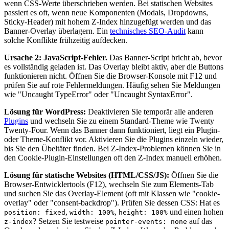
wenn CSS-Werte überschrieben werden. Bei statischen Websites
passiert es oft, wenn neue Komponenten (Modals, Dropdowns,
Sticky-Header) mit hohem Z-Index hinzugefügt werden und das
Banner-Overlay überlagern. Ein
technisches SEO-Audit
kann
solche Konflikte frühzeitig aufdecken.
Ursache 2: JavaScript-Fehler.
Das Banner-Script bricht ab, bevor
es vollständig geladen ist. Das Overlay bleibt aktiv, aber die Buttons
funktionieren nicht. Öffnen Sie die Browser-Konsole mit F12 und
prüfen Sie auf rote Fehlermeldungen. Häufig sehen Sie Meldungen
wie "Uncaught TypeError" oder "Uncaught SyntaxError".
Lösung für WordPress:
Deaktivieren Sie temporär alle anderen
Plugins
und wechseln Sie zu einem Standard-Theme wie Twenty
Twenty-Four. Wenn das Banner dann funktioniert, liegt ein Plugin-
oder Theme-Konflikt vor. Aktivieren Sie die Plugins einzeln wieder,
bis Sie den Übeltäter finden. Bei Z-Index-Problemen können Sie in
den Cookie-Plugin-Einstellungen oft den Z-Index manuell erhöhen.
Lösung für statische Websites (HTML/CSS/JS):
Öffnen Sie die
Browser-Entwicklertools (F12), wechseln Sie zum Elements-Tab
und suchen Sie das Overlay-Element (oft mit Klassen wie "cookie-
overlay" oder "consent-backdrop"). Prüfen Sie dessen CSS: Hat es
,
,
und einen hohen
position: fixed
width: 100%
height: 100%
? Setzen Sie testweise
auf das
z-index
pointer-events: none