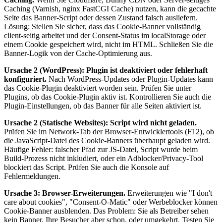
Caching (Varnish, nginx FastCGI Cache) nutzen, kann die gecachte
Seite das Banner-Script oder dessen Zustand falsch ausliefern.
Lösung: Stellen Sie sicher, dass das Cookie-Banner vollständig
client-seitig arbeitet und der Consent-Status im localStorage oder
einem Cookie gespeichert wird, nicht im HTML. Schließen Sie die
Banner-Logik von der Cache-Optimierung aus.
Ursache 2 (WordPress): Plugin ist deaktiviert oder fehlerhaft
konfiguriert.
Nach WordPress-Updates oder Plugin-Updates kann
das Cookie-Plugin deaktiviert worden sein. Prüfen Sie unter
Plugins, ob das Cookie-Plugin aktiv ist. Kontrollieren Sie auch die
Plugin-Einstellungen, ob das Banner für alle Seiten aktiviert ist.
Ursache 2 (Statische Websites): Script wird nicht geladen.
Prüfen Sie im Network-Tab der Browser-Entwicklertools (F12), ob
die JavaScript-Datei des Cookie-Banners überhaupt geladen wird.
Häufige Fehler: falscher Pfad zur JS-Datei, Script wurde beim
Build-Prozess nicht inkludiert, oder ein Adblocker/Privacy-Tool
blockiert das Script. Prüfen Sie auch die Konsole auf
Fehlermeldungen.
Ursache 3: Browser-Erweiterungen.
Erweiterungen wie "I don't
care about cookies", "Consent-O-Matic" oder Werbeblocker können
Cookie-Banner ausblenden. Das Problem: Sie als Betreiber sehen
kein Banner, Ihre Besucher aber schon, oder umgekehrt. Testen Sie