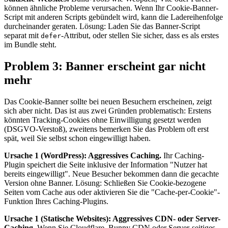
können ähnliche Probleme verursachen. Wenn Ihr Cookie-Banner-
Script mit anderen Scripts gebündelt wird, kann die Ladereihenfolge
durcheinander geraten. Lösung: Laden Sie das Banner-Script
separat mit
-Attribut, oder stellen Sie sicher, dass es als erstes
defer
im Bundle steht.
Problem 3: Banner erscheint gar nicht
mehr
Das Cookie-Banner sollte bei neuen Besuchern erscheinen, zeigt
sich aber nicht. Das ist aus zwei Gründen problematisch: Erstens
könnten Tracking-Cookies ohne Einwilligung gesetzt werden
(DSGVO-Verstoß), zweitens bemerken Sie das Problem oft erst
spät, weil Sie selbst schon eingewilligt haben.
Ursache 1 (WordPress): Aggressives Caching.
Ihr Caching-
Plugin speichert die Seite inklusive der Information "Nutzer hat
bereits eingewilligt". Neue Besucher bekommen dann die gecachte
Version ohne Banner. Lösung: Schließen Sie Cookie-bezogene
Seiten vom Cache aus oder aktivieren Sie die "Cache-per-Cookie"-
Funktion Ihres Caching-Plugins.
Ursache 1 (Statische Websites): Aggressives CDN- oder Server-
Caching.
Wenn Sie Cloudflare, Bunny CDN oder Server-seitiges