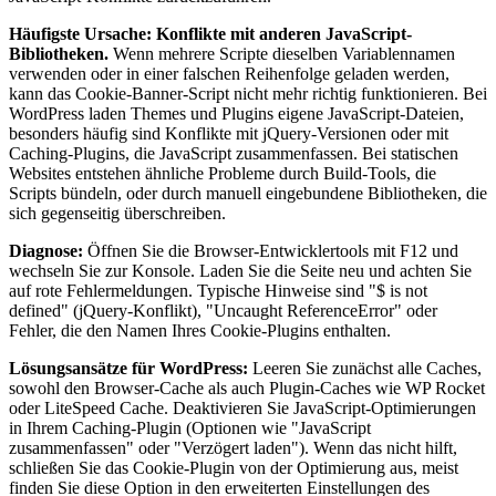
Häufigste Ursache: Konflikte mit anderen JavaScript-
Bibliotheken.
Wenn mehrere Scripte dieselben Variablennamen
verwenden oder in einer falschen Reihenfolge geladen werden,
kann das Cookie-Banner-Script nicht mehr richtig funktionieren. Bei
WordPress laden Themes und Plugins eigene JavaScript-Dateien,
besonders häufig sind Konflikte mit jQuery-Versionen oder mit
Caching-Plugins, die JavaScript zusammenfassen. Bei statischen
Websites entstehen ähnliche Probleme durch Build-Tools, die
Scripts bündeln, oder durch manuell eingebundene Bibliotheken, die
sich gegenseitig überschreiben.
Diagnose:
Öffnen Sie die Browser-Entwicklertools mit F12 und
wechseln Sie zur Konsole. Laden Sie die Seite neu und achten Sie
auf rote Fehlermeldungen. Typische Hinweise sind "$ is not
defined" (jQuery-Konflikt), "Uncaught ReferenceError" oder
Fehler, die den Namen Ihres Cookie-Plugins enthalten.
Lösungsansätze für WordPress:
Leeren Sie zunächst alle Caches,
sowohl den Browser-Cache als auch Plugin-Caches wie WP Rocket
oder LiteSpeed Cache. Deaktivieren Sie JavaScript-Optimierungen
in Ihrem Caching-Plugin (Optionen wie "JavaScript
zusammenfassen" oder "Verzögert laden"). Wenn das nicht hilft,
schließen Sie das Cookie-Plugin von der Optimierung aus, meist
finden Sie diese Option in den erweiterten Einstellungen des