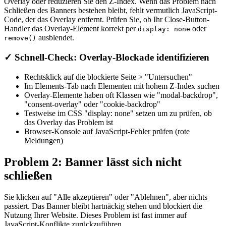
Overlay oder reduzieren Sie den Z-Index. Wenn das Problem nach
Schließen des Banners bestehen bleibt, fehlt vermutlich JavaScript-
Code, der das Overlay entfernt. Prüfen Sie, ob Ihr Close-Button-
Handler das Overlay-Element korrekt per
oder
display: none
ausblendet.
remove()
✓
Schnell-Check: Overlay-Blockade identifizieren
Rechtsklick auf die blockierte Seite > "Untersuchen"
Im Elements-Tab nach Elementen mit hohem Z-Index suchen
Overlay-Elemente haben oft Klassen wie "modal-backdrop",
"consent-overlay" oder "cookie-backdrop"
Testweise im CSS "display: none" setzen um zu prüfen, ob
das Overlay das Problem ist
Browser-Konsole auf JavaScript-Fehler prüfen (rote
Meldungen)
Problem 2: Banner lässt sich nicht
schließen
Sie klicken auf "Alle akzeptieren" oder "Ablehnen", aber nichts
passiert. Das Banner bleibt hartnäckig stehen und blockiert die
Nutzung Ihrer Website. Dieses Problem ist fast immer auf
JavaScript-Konflikte zurückzuführen.