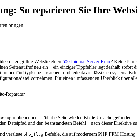
ng: So reparieren Sie Ihre Webs
ufen bringen
ttdessen zeigt Ihre Website einen
500 Internal Server Error
? Keine Panik
nen Seitenaufruf neu ein – ein einziger Tippfehler legt deshalb sofort 
t immer fünf typische Ursachen, und jede davon lässt sich systematisc
igurationsdatei vornehmen. Für einen umfassenden Überblick über all
te-Reparatur
umbenennen – lädt die Seite wieder, ist die Ursache gefunden.
ackup
den Dateipfad und den beanstandeten Befehl – nach dieser Direktive suche
nd veraltete
-Befehle, die auf modernem PHP-FPM-Hosting e
php_flag