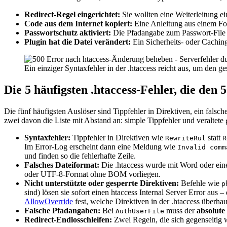
Redirect-Regel eingerichtet:
Sie wollten eine Weiterleitung e
Code aus dem Internet kopiert:
Eine Anleitung aus einem For
Passwortschutz aktiviert:
Die Pfadangabe zum Passwort-File st
Plugin hat die Datei verändert:
Ein Sicherheits- oder Caching-
Ein einziger Syntaxfehler in der .htaccess reicht aus, um den 
Die 5 häufigsten .htaccess-Fehler, die den 
Die fünf häufigsten Auslöser sind Tippfehler in Direktiven, ein falsc
zwei davon die Liste mit Abstand an: simple Tippfehler und veraltete
Syntaxfehler:
Tippfehler in Direktiven wie
statt
RewriteRul
R
Im Error-Log erscheint dann eine Meldung wie
Invalid comm
und finden so die fehlerhafte Zeile.
Falsches Dateiformat:
Die .htaccess wurde mit Word oder ein
oder UTF-8-Format ohne BOM vorliegen.
Nicht unterstützte oder gesperrte Direktiven:
Befehle wie
p
sind) lösen sie sofort einen htaccess Internal Server Error aus 
AllowOverride
fest, welche Direktiven in der .htaccess überha
Falsche Pfadangaben:
Bei
muss der
absolute
AuthUserFile
Redirect-Endlosschleifen:
Zwei Regeln, die sich gegenseitig w