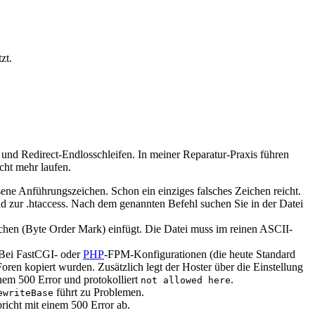
zt.
n und Redirect-Endlosschleifen. In meiner Reparatur-Praxis führen
cht mehr laufen.
ene Anführungszeichen. Schon ein einziges falsches Zeichen reicht.
zur .htaccess. Nach dem genannten Befehl suchen Sie in der Datei
hen (Byte Order Mark) einfügt. Die Datei muss im reinen ASCII-
 Bei FastCGI- oder
PHP
-FPM-Konfigurationen (die heute Standard
 Foren kopiert wurden. Zusätzlich legt der Hoster über die Einstellung
inem 500 Error und protokolliert
.
not allowed here
führt zu Problemen.
ewriteBase
bricht mit einem 500 Error ab.