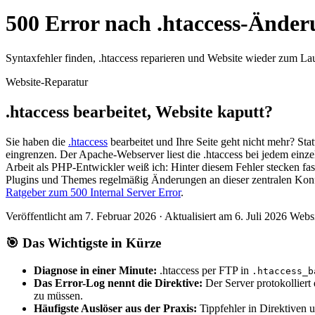
500 Error nach .htaccess-Änderu
Syntaxfehler finden, .htaccess reparieren und Website wieder zum La
Website-Reparatur
.htaccess bearbeitet,
Website kaputt?
Sie haben die
.htaccess
bearbeitet und Ihre Seite geht nicht mehr? Sta
eingrenzen. Der Apache-Webserver liest die .htaccess bei jedem einzel
Arbeit als PHP-Entwickler weiß ich: Hinter diesem Fehler stecken fas
Plugins und Themes regelmäßig Änderungen an dieser zentralen Konf
Ratgeber zum 500 Internal Server Error
.
Veröffentlicht am 7. Februar 2026 · Aktualisiert am 6. Juli 2026
Websi
🎯
Das Wichtigste in Kürze
Diagnose in einer Minute:
.htaccess per FTP in
.htaccess_b
Das Error-Log nennt die Direktive:
Der Server protokolliert 
zu müssen.
Häufigste Auslöser aus der Praxis:
Tippfehler in Direktiven u