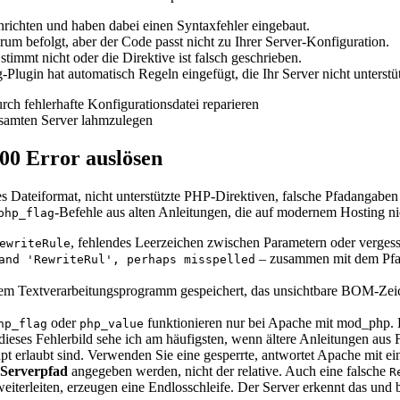
inrichten und haben dabei einen Syntaxfehler eingebaut.
um befolgt, aber der Code passt nicht zu Ihrer Server-Konfiguration.
immt nicht oder die Direktive ist falsch geschrieben.
Plugin hat automatisch Regeln eingefügt, die Ihr Server nicht unterstüt
gesamten Server lahmzulegen
500 Error auslösen
hes Dateiformat, nicht unterstützte PHP-Direktiven, falsche Pfadangabe
-Befehle aus alten Anleitungen, die auf modernem Hosting ni
php_flag
, fehlendes Leerzeichen zwischen Parametern oder vergess
ewriteRule
– zusammen mit dem Pfad 
and 'RewriteRul', perhaps misspelled
em Textverarbeitungsprogramm gespeichert, das unsichtbare BOM-Zeic
oder
funktionieren nur bei Apache mit mod_php.
hp_flag
php_value
– dieses Fehlerbild sehe ich am häufigsten, wenn ältere Anleitungen aus
upt erlaubt sind. Verwenden Sie eine gesperrte, antwortet Apache mit e
 Serverpfad
angegeben werden, nicht der relative. Auch eine falsche
R
eiterleiten, erzeugen eine Endlosschleife. Der Server erkennt das und 