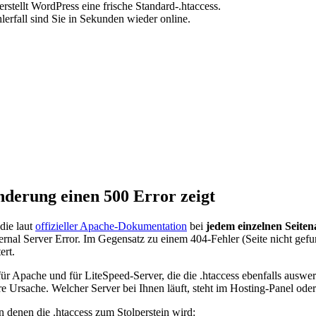
stellt WordPress eine frische Standard-.htaccess.
erfall sind Sie in Sekunden wieder online.
derung einen 500 Error zeigt
die laut
offizieller Apache-Dokumentation
bei
jedem einzelnen Seiten
ternal Server Error. Im Gegensatz zu einem 404-Fehler (Seite nicht gef
ert.
lt für Apache und für LiteSpeed-Server, die die .htaccess ebenfalls au
ere Ursache. Welcher Server bei Ihnen läuft, steht im Hosting-Panel ode
in denen die .htaccess zum Stolperstein wird: