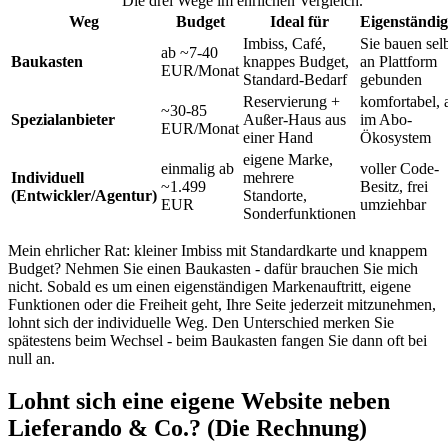
Die drei Wege im ehrlichen Vergleich.
Weg
Budget
Ideal für
Eigenständig
Imbiss, Café,
Sie bauen selb
ab ~7-40
Baukasten
knappes Budget,
an Plattform
EUR/Monat
Standard-Bedarf
gebunden
Reservierung +
komfortabel, 
~30-85
Spezialanbieter
Außer-Haus aus
im Abo-
EUR/Monat
einer Hand
Ökosystem
eigene Marke,
einmalig ab
voller Code-
Individuell
mehrere
~1.499
Besitz, frei
(Entwickler/Agentur)
Standorte,
EUR
umziehbar
Sonderfunktionen
Mein ehrlicher Rat: kleiner Imbiss mit Standardkarte und knappem
Budget? Nehmen Sie einen Baukasten - dafür brauchen Sie mich
nicht. Sobald es um einen eigenständigen Markenauftritt, eigene
Funktionen oder die Freiheit geht, Ihre Seite jederzeit mitzunehmen,
lohnt sich der individuelle Weg. Den Unterschied merken Sie
spätestens beim Wechsel - beim Baukasten fangen Sie dann oft bei
null an.
Lohnt sich eine eigene Website neben
Lieferando & Co.? (Die Rechnung)