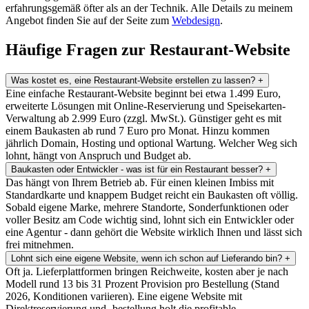
erfahrungsgemäß öfter als an der Technik. Alle Details zu meinem
Angebot finden Sie auf der Seite zum
Webdesign
.
Häufige Fragen zur Restaurant-Website
Was kostet es, eine Restaurant-Website erstellen zu lassen?
+
Eine einfache Restaurant-Website beginnt bei etwa 1.499 Euro,
erweiterte Lösungen mit Online-Reservierung und Speisekarten-
Verwaltung ab 2.999 Euro (zzgl. MwSt.). Günstiger geht es mit
einem Baukasten ab rund 7 Euro pro Monat. Hinzu kommen
jährlich Domain, Hosting und optional Wartung. Welcher Weg sich
lohnt, hängt von Anspruch und Budget ab.
Baukasten oder Entwickler - was ist für ein Restaurant besser?
+
Das hängt von Ihrem Betrieb ab. Für einen kleinen Imbiss mit
Standardkarte und knappem Budget reicht ein Baukasten oft völlig.
Sobald eigene Marke, mehrere Standorte, Sonderfunktionen oder
voller Besitz am Code wichtig sind, lohnt sich ein Entwickler oder
eine Agentur - dann gehört die Website wirklich Ihnen und lässt sich
frei mitnehmen.
Lohnt sich eine eigene Website, wenn ich schon auf Lieferando bin?
+
Oft ja. Lieferplattformen bringen Reichweite, kosten aber je nach
Modell rund 13 bis 31 Prozent Provision pro Bestellung (Stand
2026, Konditionen variieren). Eine eigene Website mit
Direktreservierung und -bestellung holt die profitable